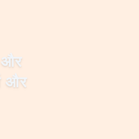
व और
्त और