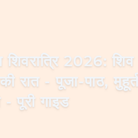
ा शिवरात्रि 2026: शि
की रात - पूजा-पाठ, मुहूर
 - पूरी गाइड