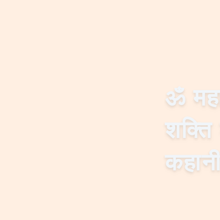
ॐ
मह
शक्ति 
कहानी